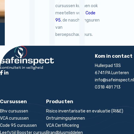
cursussen kunnen ook
meetellen voor
Code
95
, de nascholingsuren
van
beroepschauffeurs.
Terug naar de startpagina
rt
Kom in contact
Hullerpad 13S
6741 PA Lunteren
info@safeinspect.nl
0318 481 713
Cursussen
Producten
Bhv cursussen
Risico inventarisatie en evaluatie (RI&E)
VCA cursussen
Ontruimingsplannen
Code 95 cursussen
VCA Certificering
Leefstijl Booster cursus
Brandblusmiddelen