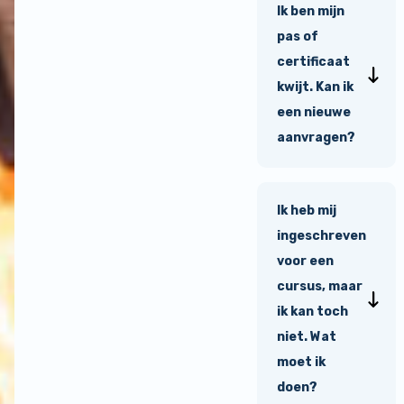
Ik ben mijn
pas of
certificaat
kwijt. Kan ik
een nieuwe
aanvragen?
Ik heb mij
ingeschreven
voor een
cursus, maar
ik kan toch
niet. Wat
moet ik
doen?