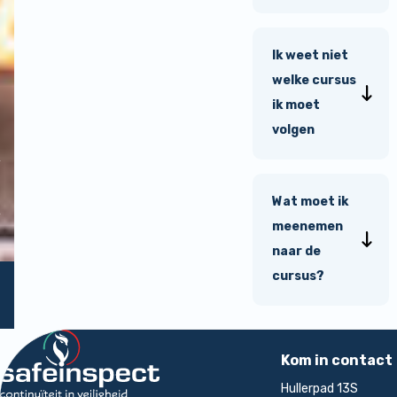
Ik weet niet
welke cursus
ik moet
volgen
Wat moet ik
meenemen
naar de
cursus?
Terug naar de startpagina
rt
Kom in contact
Hullerpad 13S