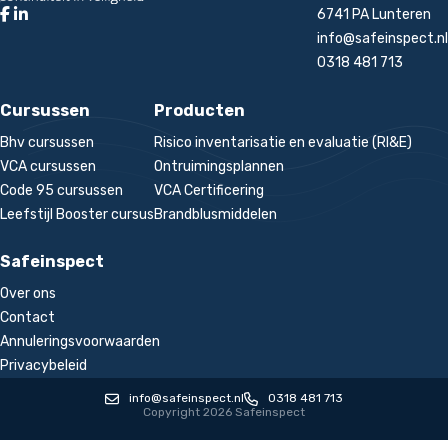
6741 PA Lunteren
info@safeinspect.nl
0318 481 713
Cursussen
Producten
Bhv cursussen
Risico inventarisatie en evaluatie (RI&E)
VCA cursussen
Ontruimingsplannen
Code 95 cursussen
VCA Certificering
Leefstijl Booster cursus
Brandblusmiddelen
Safeinspect
Over ons
Contact
Annuleringsvoorwaarden
Privacybeleid
info@safeinspect.nl
0318 481 713
Copyright 2026 Safeinspect