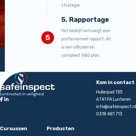
strategie.
5. Rapportage
Het bedrijf ontvangt een
5
professioneel rapport, dit
is een officieel en
compleet V&G plan.
Terug naar de startpagina
rt
Kom in contact
Hullerpad 13S
6741 PA Lunteren
info@safeinspect.nl
0318 481 713
Cursussen
Producten