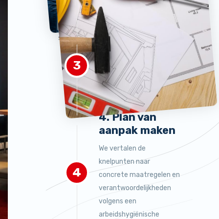
kaart die bij het project
aan de wetgeving en de
kunnen optreden.
veiligheid en gezondheid
van de werknemers
3. Evaluatie
serieus neemt.
We beoordelen de risico’s
3
en stellen vast waar de
belangrijkste arbo
knelpunten liggen.
4. Plan van
aanpak maken
We vertalen de
knelpunten naar
4
concrete maatregelen en
verantwoordelijkheden
volgens een
arbeidshygiënische