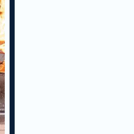
ermee omgaan
Feedback- en
communicatietechnieken
Omgaan met stress
Rol van bedrijfsimago in
jouw functie
Noodsituaties beoordelen
Incompany
cursus sociale
veiligheid en
omgaan met
agressie