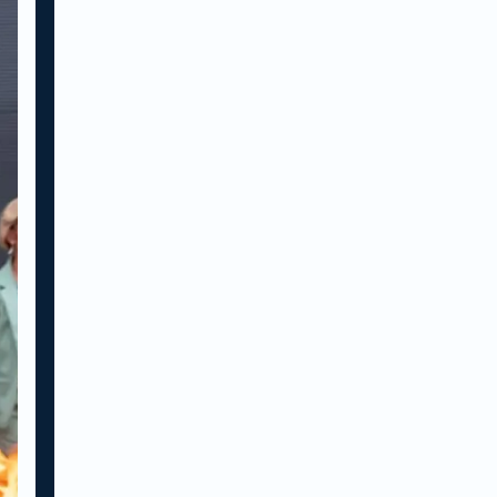
inschrijven.
Wat leer je?
Tijdens de cursus leer je
gedrag te herkennen en hoe
daarop te anticiperen. Ook
gaan we kijken wat je zelf
kan doen om bepaald gedrag
te voorkomen. We
behandelen de volgende
onderwerpen:
Verbale en non-verbale
communicatie
Eigen gedrag en gedrag
van anderen
Agressief gedrag
herkennen, voorkomen en