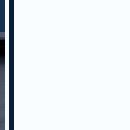
je conflicten vermijdt. Want
als chauffeur ben je niet
alleen veel onderweg, je komt
Onze
ook veel mensen tegen. Of
startdata
dit nu tijdens het laden en
lossen is, bij het tanken of in
unieke verkeerssituaties zoals
pech of een ongeval.
Voor wie?
De cursus sociale veiligheid
en omgaan met agressie is
een cursus die meetelt als
nascholing voor Code 95.
Deze cursus is geschikt voor
beroepschauffeurs. Ook als
niet chauffeur kun je je