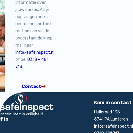
informatie over
jouw cursus. Als je
nog vragen hebt,
neem dan contact
met ons op via de
onderstaande knop,
mail naar
info@safeinspect.nl
of bel
0318 – 481
713
.
Contact
Terug naar de startpagina
Kom in contact
Hullerpad 13S
6741 PA Lunteren
info@safeinspect.nl