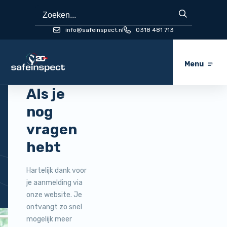
Direct naar content
info@safeinspect.nl
0318 481 713
Terug naar de startpagina
Menu
Als je
Bedankt
nog
vragen
voor
hebt
je
Hartelijk dank voor
inschrijving!
je aanmelding via
onze website. Je
ontvangt zo snel
mogelijk meer