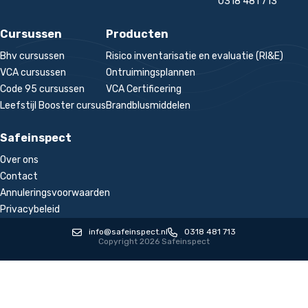
0318 481 713
Cursussen
Producten
Bhv cursussen
Risico inventarisatie en evaluatie (RI&E)
VCA cursussen
Ontruimingsplannen
Code 95 cursussen
VCA Certificering
Leefstijl Booster cursus
Brandblusmiddelen
Safeinspect
Over ons
Contact
Annuleringsvoorwaarden
Privacybeleid
info@safeinspect.nl
0318 481 713
Copyright 2026 Safeinspect