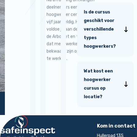
deelnemers een digitaal
Is de cursus
hoogwerker certificaat,
geschikt voor
vijf jaar geldig. Hiermee
voldoe je aan de eisen van
verschillende
de Arbowet en toon je aan
types
dat medewerkers
hoogwerkers?
bekwaam zijn op hoogte
te werken.
Wat kost een
hoogwerker
cursus op
locatie?
Terug naar de startpagina
rt
Kom in contact
Hullerpad 13S