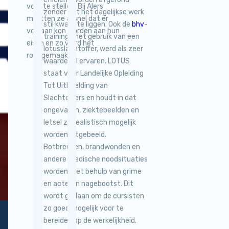
voor te stellen. Bij Alers
zonder dat het dagelijkse werk
merkten ze al snel dat er
stil kwam te liggen. Ook de
bhv
-
voldaan kon worden aan hun
training, met gebruik van een
eisen en zo werd het
lotusslachtoffer, werd als zeer
rondgemaakt.
waardevol ervaren. LOTUS
staat voor Landelijke Opleiding
Tot Uitbeelding van
Slachtoffers en houdt in dat
ongevallen, ziektebeelden en
letsel zo realistisch mogelijk
worden uitgebeeld.
Botbreuken, brandwonden en
andere medische noodsituaties
worden met behulp van grime
en acteren nagebootst. Dit
wordt gedaan om de cursisten
zo goed mogelijk voor te
bereiden op de werkelijkheid.