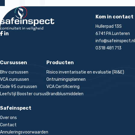
Terug naar de startpagina
rt
Kom in contact
Hullerpad 13S
6741 PA Lunteren
info@safeinspect.nl
0318 481 713
Cursussen
Producten
Bhv cursussen
Risico inventarisatie en evaluatie (RI&E)
VCA cursussen
Ontruimingsplannen
Code 95 cursussen
VCA Certificering
Leefstijl Booster cursus
Brandblusmiddelen
Safeinspect
Over ons
Contact
Annuleringsvoorwaarden