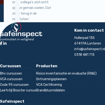
onze collega’s zich echt
op hun gemak voelen. Dat
zie je terug in de
resultaten.’
Terug naar de startpagina
rt
Kom in contact
Hullerpad 13S
6741 PA Lunteren
info@safeinspect.nl
0318 481 713
Cursussen
Producten
Bhv cursussen
Risico inventarisatie en evaluatie (RI&E)
VCA cursussen
Ontruimingsplannen
Code 95 cursussen
VCA Certificering
Leefstijl Booster cursus
Brandblusmiddelen
Safeinspect