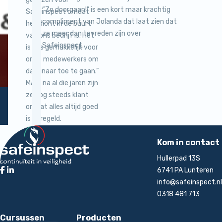
“Zo doorgaan!” is een kort maar krachtig
Safeinspect omdat
compliment van Jolanda dat laat zien dat
het dicht in de buurt
ze meer dan tevreden zijn over
van ons bedrijf is. Het
Safeinspect.
is dus gemakkelijk voor
onze medewerkers om
daar naar toe te gaan.”
Maar na al die jaren zijn
ze nog steeds klant
omdat alles altijd goed
is geregeld.
Terug naar de startpagina
rt
Kom in contact
Hullerpad 13S
6741 PA Lunteren
info@safeinspect.nl
0318 481 713
Cursussen
Producten