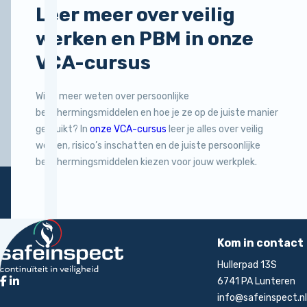
Leer meer over veilig
werken en PBM in onze
VCA-cursus
Wil je meer weten over persoonlijke
beschermingsmiddelen en hoe je ze op de juiste manier
gebruikt? In
onze VCA-cursus
leer je alles over veilig
werken, risico’s inschatten en de juiste persoonlijke
beschermingsmiddelen kiezen voor jouw werkplek.
Terug naar de startpagina
rt
Kom in contact
Hullerpad 13S
6741 PA Lunteren
info@safeinspect.nl