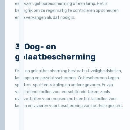
je…
een vizier, gehoorbescherming of een lamp. Het is
een gezonde
‘klaar’ zijn,…
rondom…
belangrijk om ze regelmatig te controleren op scheuren
leefstijl
en te vervangen als dat nodig is.
eigenlijk en
hoe…
3. Oog- en
gelaatbescherming
Oog- en gelaatbescherming bestaat uit veiligheidsbrillen,
laskappen en gezichtsschermen. Ze beschermen tegen
splinters, spatten, straling en andere gevaren. Er zijn
verschillende brillen voor verschillende taken, zoals
overzetbrillen voor mensen met een bril, lasbrillen voor
lassen en vizieren voor bescherming van het hele gezicht.